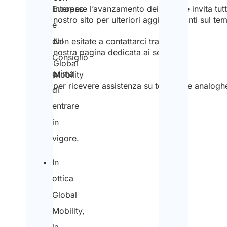
Europeo
interesse l’avanzamento dei lavori e invita tutti
nostro sito per ulteriori aggiornamenti sul tem
e
dal
Non esitate a contattarci tramite la
nostra pagina dedicata ai servizi di
Consiglio
Global
prima
Mobility
per ricevere assistenza su tematiche analogh
di
entrare
in
vigore.
In
ottica
Global
Mobility,
la