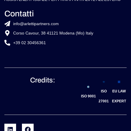
info@arlettipartners.com
Corso Cavour, 38 41121 Modena (Mo) Italy
+39 02 30456361
Credits:
ISO
EU LAW
ISO 9001
27001
EXPERT
©
2026
Copyright Arletti Partners | VAT ID: IT02519610360
Codice Etico
Cookie policy
Privacy Policy
Privacy Policy