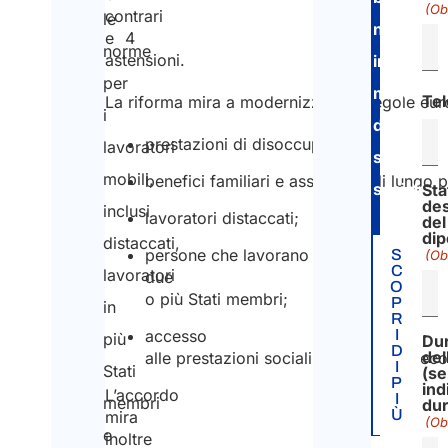
(Ob
contrari
le
nazionali
e 4
norme
astensioni.
in
per
materia
Te
La riforma mira a modernizzare le regole europ
i
di
prestazioni di disoccupazione;
lavoratori
sicurezz
mobili,
benefici familiari e assistenza di lungo 
sociale
.
Sta
des
inclusi
lavoratori distaccati;
del
di
distaccati,
persone che lavorano in
S
(Ob
C
lavoratori
due
O
o più Stati membri;
P
in
R
I
accesso
più
Du
D
del
alle prestazioni sociali per i cittadini e
I
Stati
(se
P
ind
L’accordo
I
membri
dur
Ù
mira
(Ob
e
inoltre