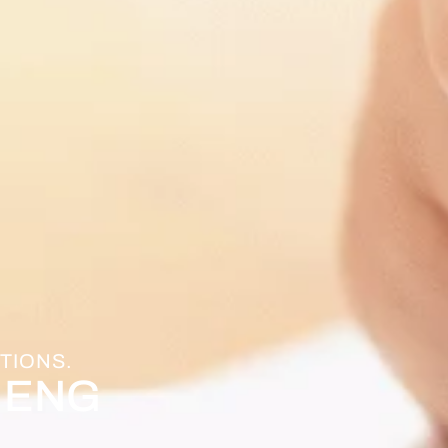
TIONS.
s ENG