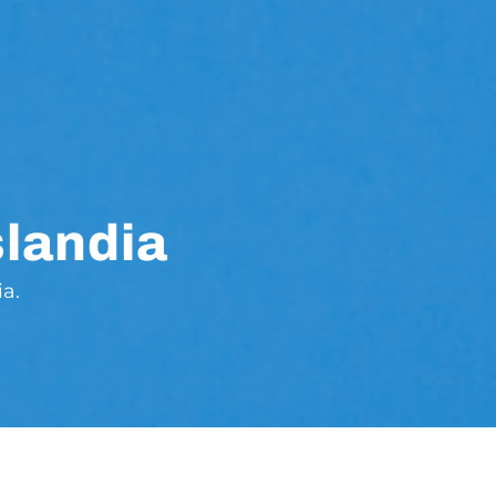
slandia
a.