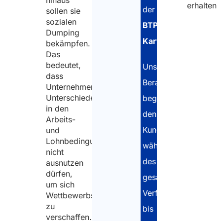
hinaus
erhalten
Schweden
der
sollen sie
sozialen
Sanktionen bei
BTP-
Dumping
Vor- und
Nichteinhaltung der
Karte
.
bekämpfen.
Nachna
Entsendebestimmungen
Das
Ansprech
in Schweden
bedeutet,
Unsere
im
dass
Berater
Unternehmen
Unterne
Unterschiede
begleiten
in den
den
Arbeits-
Kunden
und
Vorname
Lohnbedingungen
während
nicht
des
ausnutzen
Nachnam
dürfen,
gesamten
E-
um sich
Mail
*
Verfahrens
Wettbewerbsvorteile
zu
bis
verschaffen.