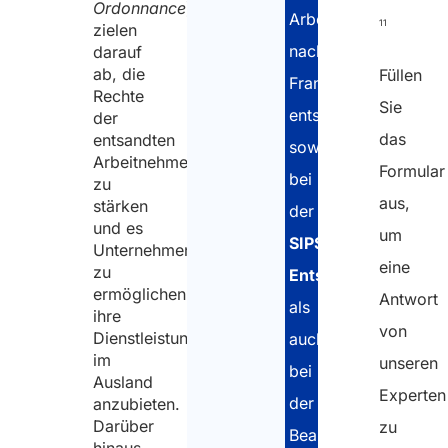
für den schwedischen
Ordonnance
)
Arbeitnehmer
11
Dienstleistungsempfänger
zielen
nach
darauf
Arbeits- und
ab, die
Füllen
Frankreich
Lohnbedingungen
Rechte
Sie
entsenden,
in Schweden
der
das
entsandten
sowohl
Zusätzliche
Arbeitnehmer
Formular
bei
Verpflichtungen
zu
aus,
stärken
bei langfristiger
der
und es
Entsendung
um
SIPSI-
Unternehmen
von
eine
zu
Entsendemeldung
Arbeitnehmern
ermöglichen,
Antwort
als
nach
ihre
von
Dienstleistungen
auch
Schweden
im
unseren
bei
Koordinierung
Ausland
Experten
der
anzubieten.
der sozialen
Darüber
zu
Sicherheit in
Beantragung