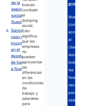
de la
BTP
.
buscan
seguridad
combatir
el
social en
Nuestros
dumping
Suecia
consultores
social.
Sanciones en
Esto
acompañan
significa
caso de
al
que las
incumplimiento
empresas
cliente
en el
no
durante
desplazamiento
pueden
aprovechar
todas
de trabajadores
las
a Suecia
las
diferencias
fases
en las
condiciones
necesarias
de
para
trabajo y
salariales
obtener
para