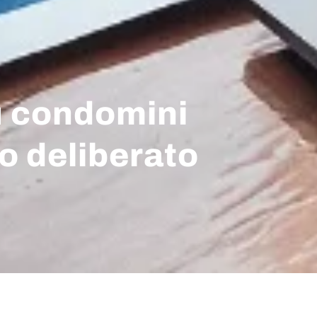
ù condomini
to deliberato