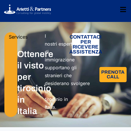
I
Services
CONTATTACI
PER
nostri
esperti
RICEVERE
di
ASSISTENZA
Ottenere
immigrazione
il visto
supportano
gli
PRENOTA
per
stranieri
che
CALL
desiderano
svolgere
tirocinio
un
in
tirocinio
in
Italia.
Italia​