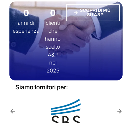
0
0
SCOPRI DI PIÙ
SU A&P
anni di
clienti
esperienza
che
hanno
scelto
A&P
nel
2025
Siamo fornitori per: