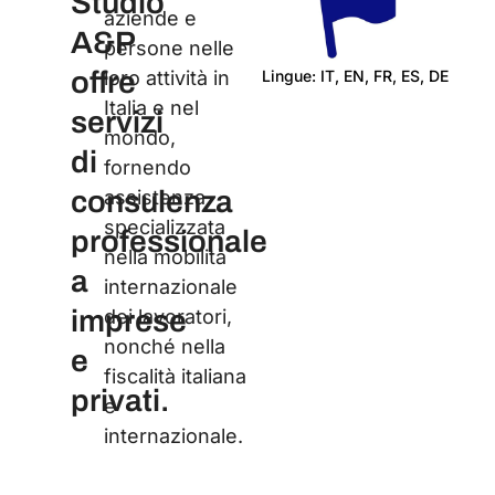
Studio
aziende e
A&P
persone nelle
offre
Lingue: IT, EN, FR, ES, DE
loro attività in
Italia e nel
Cert
servizi
mondo,
di
fornendo
consulenza
assistenza
specializzata
professionale
nella mobilità
a
internazionale
imprese
dei lavoratori,
nonché nella
e
fiscalità italiana
privati.
e
internazionale.