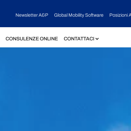
Newsletter A&P
Global Mobility Software​
Posizioni 
CONSULENZE ONLINE
CONTATTACI