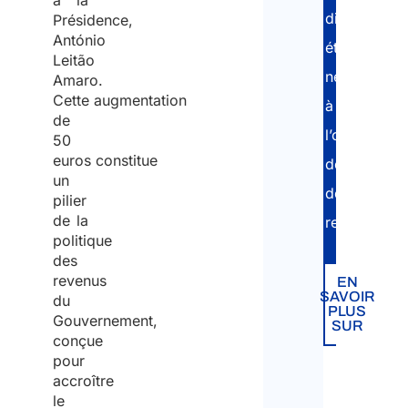
à la
différentes
Présidence,
António
étapes
Leitão
nécessaires
Amaro.
Cette augmentation
à
de
l’obtention
50
euros constitue
des
un
documents
pilier
de la
requis.
politique
des
revenus
EN
SAVOIR
du
PLUS
Gouvernement,
SUR
conçue
pour
accroître
le