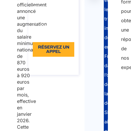
Suisse
form
de
officiellement
Durée: 30 min
les
dezembro
annoncé
pou
À partir de: €96
une
travailleurs
obte
augmentation
TVA incluse
indépendan
une
du
Langue: EN
salaire
détachés
rép
minimum
en
RÉSERVEZ UN
de
national
APPEL
France
de
nos
870
À propos de
dans
l’appel
expe
euros
l’obtention
à 920
euros
de
par
la
mois,
effective
déclaration
en
SIPSI
janvier
2026.
ainsi
Cette
que