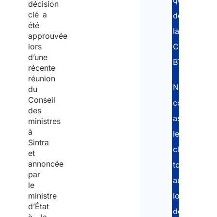
décision
clé a
de
été
la
approuvée
Carte
lors
d’une
BTP.
récente
réunion
Nos
du
Conseil
consultants
des
assistent
ministres
à
le
Sintra
client
et
annoncée
tout
par
au
le
long
ministre
d’État
des