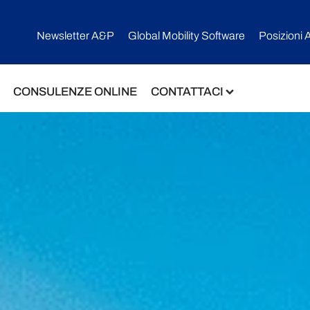
Newsletter A&P
Global Mobility Software​
Posizioni 
CONSULENZE ONLINE
CONTATTACI