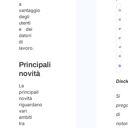
a
vantaggio
Dichi
degli
di
utenti
e dei
aver
datori
preso
di
vision
lavoro.
dell’
in
Principali
sul
novità
tratta
Discl
dei
Le
principali
dati
Si
novità
person
riguardano
preg
vari
ed
di
ambiti
accon
tra
notar