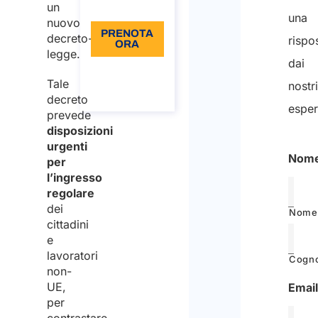
Lingua: IT
un
una
nuovo
PRENOTA
decreto-
rispo
ORA
legge.
dai
Informazioni
sulla
Tale
nostr
chiamata
decreto
esper
prevede
disposizioni
urgenti
Nom
per
l’ingresso
regolare
dei
Nome
cittadini
e
lavoratori
Cogn
non-
UE,
Emai
per