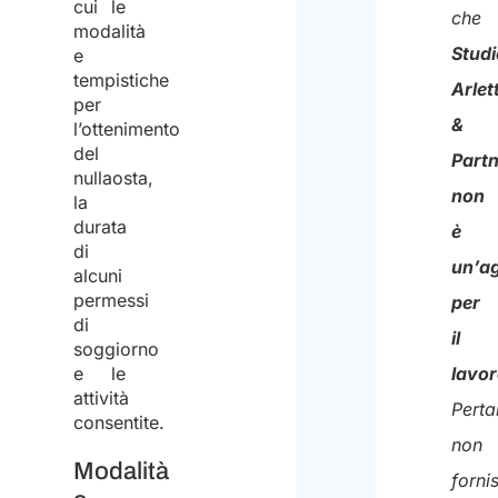
cui le
al
che
modalità
tratt
Studi
e
degli
tempistiche
Arlett
per
stessi
&
l’ottenimento
per
del
Part
nullaosta,
la
non
la
finalit
durata
è
di
di
un’a
alcuni
riceve
permessi
per
di
il
il
soggiorno
preven
e le
lavo
attività
Perta
consentite.
non
Modalità
forni