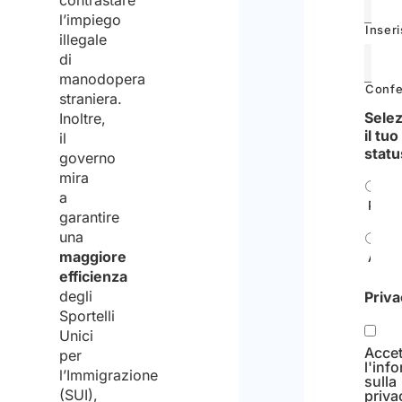
contrastare
l’impiego
Inseri
illegale
di
manodopera
Confe
straniera.
Sele
Inoltre,
il tuo
il
statu
governo
mira
a
Priva
garantire
una
maggiore
Azie
efficienza
degli
Priv
Sportelli
Unici
Accet
per
l'inf
l’Immigrazione
sulla
(SUI),
priva