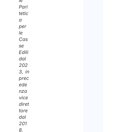
le
Pari
tetic
a
per
le
Cas
se
Edili
dal
202
3, in
prec
ede
nza
vice
diret
tore
dal
201
8.