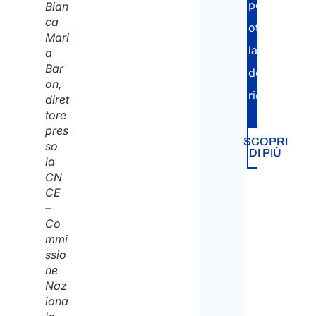
per
Bian
ca
ottenere
Mari
la
a
Bar
documentaz
on,
richiesta.
diret
tore
pres
SCOPRI
so
DI PIÙ
la
CN
CE
–
Co
mmi
ssio
ne
Naz
iona