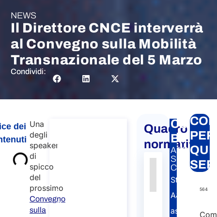
NEWS
Il Direttore CNCE interverrà
al Convegno sulla Mobilità
Transnazionale del 5 Marzo
Condividi:
CON
Carte
Una
ice dei
Quadro
Consulenza
PER
degli
BTP
tenuti
in materia di
normativo
speaker
QUE
A&P
diritto
di
SERVIZIO
SER
spicco
societario in
CORRELAT
Autorità
Fonte
Numero
Articolo
Data
Link
del
Italia per le
Studio
prossimo
Nessun
564
imprese
A&P
Convegno
dato
Consulenza in
sulla
assiste
presente
materia di diritto
Comp