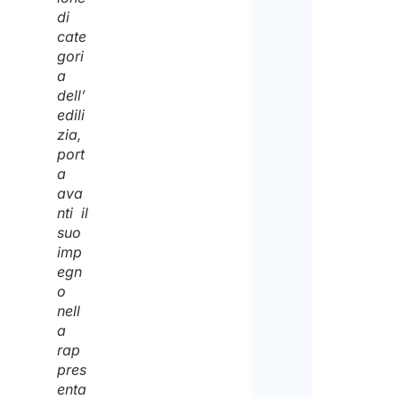
di
cate
gori
a
dell’
edili
zia,
port
a
ava
nti il
suo
imp
egn
o
nell
a
rap
pres
enta