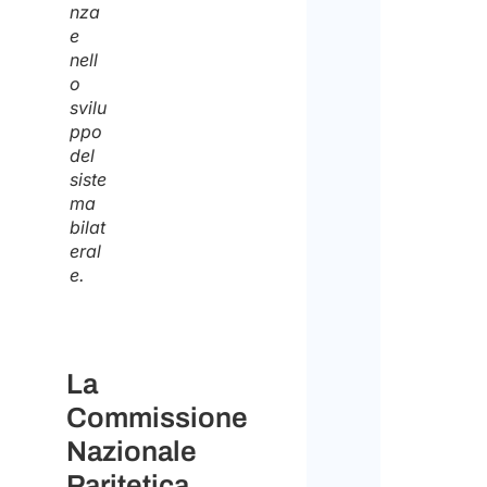
nza
e
nell
o
svilu
ppo
del
siste
ma
bilat
eral
e.
La
Commissione
Nazionale
Paritetica