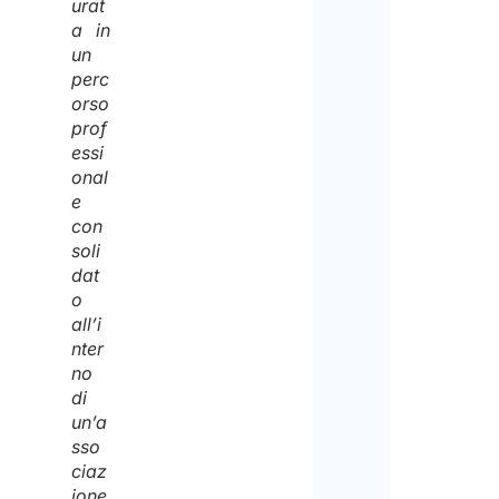
urat
a in
un
perc
orso
prof
essi
onal
e
con
soli
dat
o
all’i
nter
no
di
un’a
sso
ciaz
ione