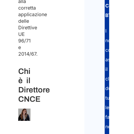
alla
Carta
corretta
applicazione
BTP
.
delle
Direttive
I
UE
nostri
96/71
e
consulenti
2014/67.
assistono
il
Chi
cliente
è il
durante
Direttore
CNCE
tutte
le
fasi
necessarie