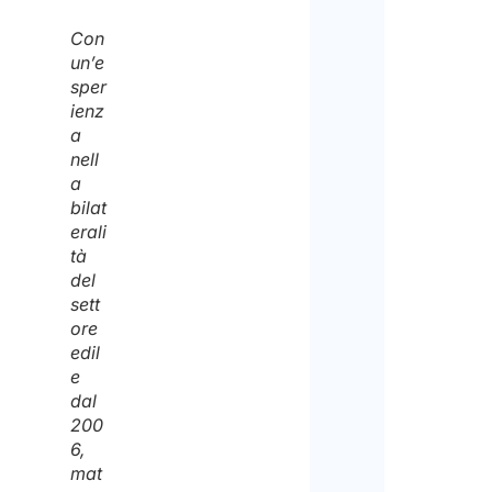
Con
un’e
sper
ienz
a
nell
a
bilat
erali
tà
del
sett
ore
edil
e
dal
200
6,
mat