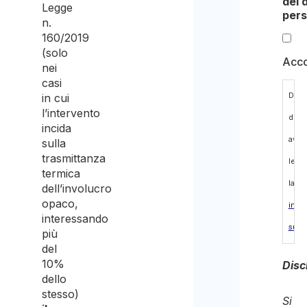
dei 
Legge
pers
n.
160/2019
(solo
Acc
nei
casi
Dich
in cui
l’intervento
di
incida
aver
sulla
trasmittanza
letto
termica
la
dell’involucro
opaco,
info
interessando
sulla
più
del
priv
10%
Disc
sul
dello
stesso)
trat
Si