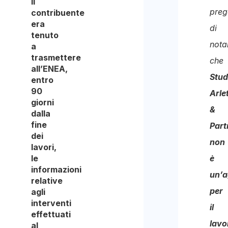
il
dei
preg
contribuente
era
dati
di
tenuto
pers
nota
a
e
trasmettere
che
all’ENEA,
di
Stud
entro
acco
90
Arlet
giorni
al
&
dalla
loro
fine
Part
dei
trat
non
lavori,
ai
le
è
informazioni
fini
un’a
relative
della
per
agli
rice
interventi
il
effettuati
del
lavo
al