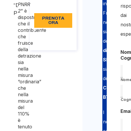
in
PNRR
“Decreto
risp
Lingua: IT
2
” è
Francia
PNRR 2”
dai
disposto
PRENOTA
nell’ottenim
ORA
che il
nostr
contribuente
sia
Informazioni
espe
che
sulla
della
chiamata
fruisce
della
dichiarazio
Nom
detrazione
Cog
SIPSI
sia
nella
sia
misura
della
Nom
“ordinaria”
Carta
che
nella
BTP
.
Cog
misura
del
Emai
I
110%
è
nostri
tenuto