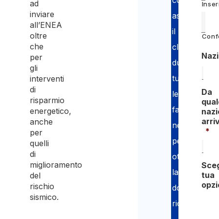
consulenti
ad
Inser
inviare
assistono
all’ENEA
il
oltre
Conf
che
cliente
Nazi
per
durante
gli
tutte
interventi
di
Da
le
risparmio
qual
fasi
energetico,
nazi
arriv
anche
necessarie
*
per
per
quelli
di
ottenere
miglioramento
Sceg
la
tua
del
opzi
rischio
documentaz
sismico.
richiesta.
Cart