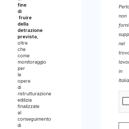
prev
fine
Pert
di
non
fruire
della
forn
detrazione
supp
prevista
,
oltre
nel
che
trov
come
monitoraggio
lavo
per
in
le
Italia
opere
di
ristrutturazione
edilizia
finalizzate
al
conseguimento
di