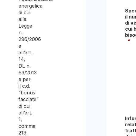
energetica
Spec
di cui
il n
alla
di vi
Legge
cui 
n.
biso
296/2006
*
e
all’art.
1
14,
DL n.
63/2013
2
e per
il c.d.
“bonus
3
facciate”
o
di cui
più
all’art.
Info
1,
relat
comma
trat
219,