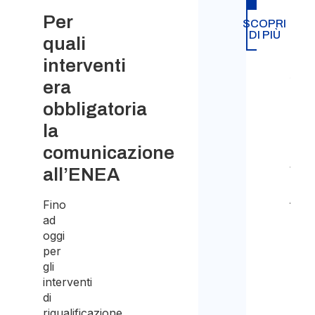
Blu
Per
SCOPRI
DI PIÙ
quali
Tras
intra
interventi
socie
era
obbligatoria
Decr
la
Fluss
comunicazione
Visto
all’ENEA
per
Artist
Fino
ad
oggi
Noma
per
Digit
gli
-
interventi
Lavo
di
da
riqualificazione
remo