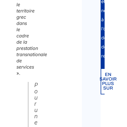
étapes
le
nécessaires
territoire
grec
à
dans
l’obtention
le
cadre
des
de la
documents
prestation
transnationale
requis.
de
services
».
EN
SAVOIR
PLUS
P
SUR
o
u
r
u
n
e