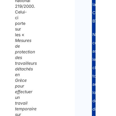
national
la
219/2000.
Celui-
Carte
ci
BTP.
porte
sur
Nos
les «
Mesures
consultants
de
assistent
protection
des
le
travailleurs
client
détachés
en
tout
Grèce
au
pour
effectuer
long
un
des
travail
temporaire
différentes
sur