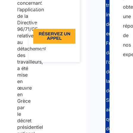
concernant
À partir de: €96
travailleurs
obte
l’application
TVA incluse
indépendan
de la
une
Directive
Langue: EN
détachés
rép
96/71/CE
en
RÉSERVEZ UN
de
relative
APPEL
au
France
nos
détachement
À propos de
dans
l’appel
expe
des
travailleurs,
l’obtention
a été
de
mise
la
en
œuvre
déclaration
en
SIPSI
Grèce
par
ainsi
le
que
décret
présidentiel
de