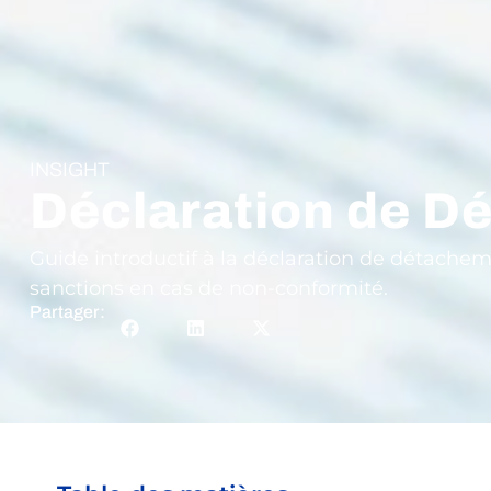
INSIGHT
Déclaration de D
Guide introductif à la déclaration de détacheme
sanctions en cas de non-conformité.
Partager: