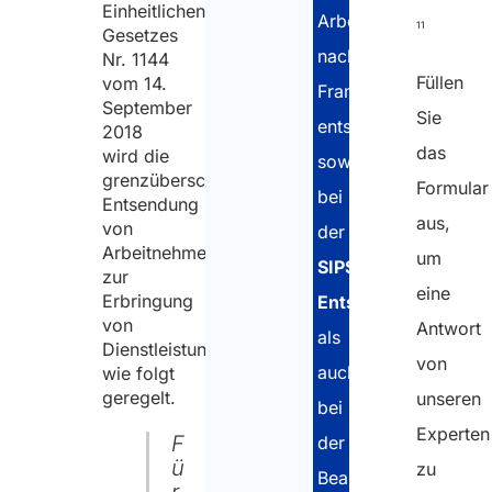
Dänemark
Einheitlichen
Arbeitnehmer
11
Gesetzes
Archivierung
nach
Nr. 1144
von
Füllen
vom 14.
Frankreich
Dokumenten im
September
Sie
entsenden,
Zusammenhang
2018
das
wird die
mit der
sowohl
grenzüberschreitende
Formular
Entsendung von
bei
Entsendung
Arbeitnehmern
aus,
von
der
nach Dänemark
Arbeitnehmern
um
SIPSI-
zur
Nicht-EU-
eine
Erbringung
Entsendemeldung
Arbeitnehmer
von
Antwort
als
in Dänemark
Dienstleistungen
von
auch
wie folgt
Soziale
geregelt.
unseren
bei
Sicherheit
Experten
F
der
in
ü
zu
Dänemark
Beantragung