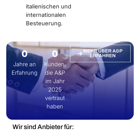
italienischen und
internationalen
Besteuerung.
0
0
MEHR ÜBER A&P
ERFAHREN
Jahre an
Kunden,
Erfahrung
die A&P
im Jahr
2025
vertraut
haben
Wir sind Anbieter für: