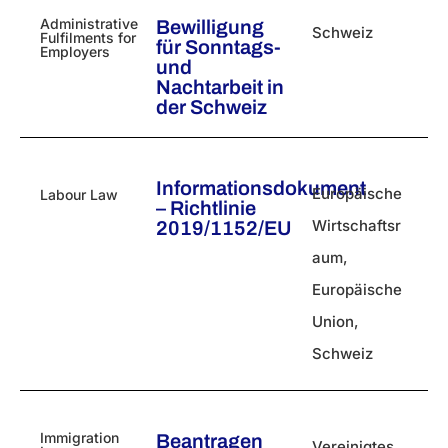
Administrative
Bewilligung
Schweiz
Fulfilments for
für Sonntags-
Employers
und
Nachtarbeit in
der Schweiz
Informationsdokument
Europäische
Labour Law
– Richtlinie
Wirtschaftsr
2019/1152/EU
aum
,
Europäische
Union
,
Schweiz
Immigration
Beantragen
Vereinigtes