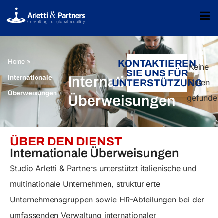
»
KONTAKTIEREN
Home
Keine
SIE UNS FÜR
Internationale
Internationale
Daten
UNTERSTÜTZUNG
Überweisungen
gefunde
Überweisungen
ÜBER DEN DIENST
Internationale Überweisungen
Studio Arletti & Partners unterstützt italienische und
multinationale Unternehmen, strukturierte
Unternehmensgruppen sowie HR-Abteilungen bei der
umfassenden Verwaltung internationaler