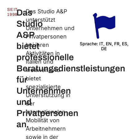
SEIT
Das
Das Studio A&P
1998
unterstützt
Studio
Unternehmen und
A&P
Privatpersonen
Sprache: IT, EN, FR, ES,
bietet
bei ihren
DE
W
Aktivitäten in
professionelle
Italien und
Beratungsdienstleistungen
weltweit und
für
bietet
spezialisierte
Unternehmen
Unterstützung in
und
der
Privatpersonen
internationalen
Mobilität von
an.
Arbeitnehmern
sowie in der