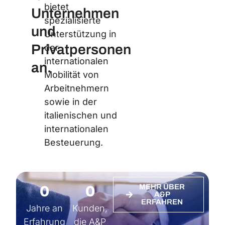
bietet
Unternehmen
spezialisierte
und
Unterstützung in
Privatpersonen
der
internationalen
an.
Mobilität von
Arbeitnehmern
sowie in der
italienischen und
internationalen
Besteuerung.
0
0
MEHR ÜBER
A&P
ERFAHREN
Jahre an
Kunden,
Erfahrung
die A&P