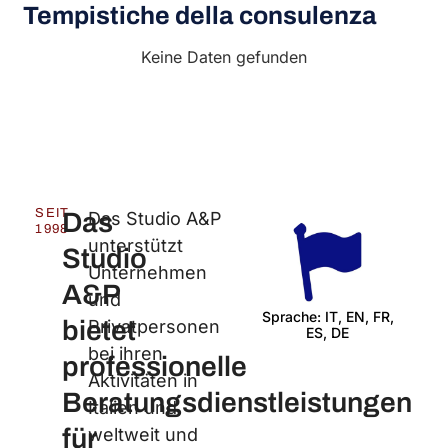
Tempistiche della consulenza​
Keine Daten gefunden
SEIT
Das
Das Studio A&P
1998
unterstützt
Studio
Unternehmen
A&P
und
Sprache: IT, EN, FR,
bietet
Privatpersonen
ES, DE
Wir 
bei ihren
professionelle
Aktivitäten in
Beratungsdienstleistungen
Italien und
für
weltweit und