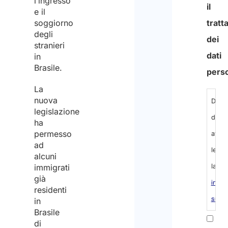
l’ingresso
600
e il
soggiorno
nume
degli
mass
stranieri
in
di
Brasile.
caratt
La
nuova
Infor
legislazione
ha
rigua
permesso
il
ad
alcuni
trat
immigrati
dei
già
dati
residenti
in
perso
Brasile
di