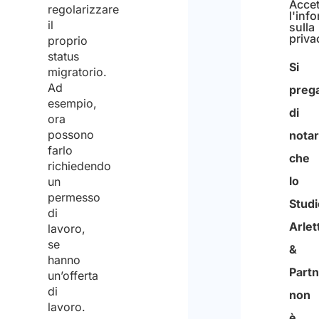
regolarizzare
Dichi
il
di
proprio
status
aver
migratorio.
letto
Ad
la
esempio,
ora
infor
possono
sulla
farlo
richiedendo
prote
un
Accet
dei
permesso
l'inf
di
sulla
dati
priva
lavoro,
e
se
Si
hanno
di
un’offerta
preg
accon
di
di
lavoro.
al