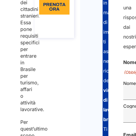
dei
in
PRENOTA
una
cittadini
ORA
materia
stranieri.
rispo
Informazioni
di
Essa
sulla
dai
pone
chiamata
immigrazione
requisiti
nostri
ti
specifici
esper
per
assisteranno
entrare
nella
Nom
in
Brasile
richiesta
(Obbli
per
del
turismo,
Nome
affari
visto
o
di
attività
Cogn
lavorative.
lavoro
brasiliano
.
Per
quest’ultimo
Ti
Email
scopo,