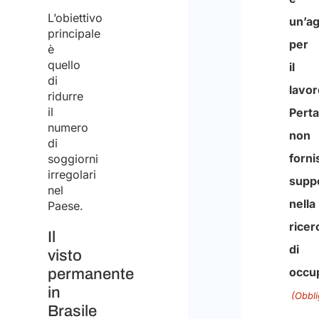
nota
relati
L’obiettivo
che
principale
tratt
lo
è
ai
quello
Studi
fini
di
Arlett
ridurre
della
il
&
ricez
numero
Part
di
del
soggiorni
non
preve
irregolari
è
nel
Paese.
un’a
per
Il
il
visto
permanente
lavor
in
Perta
Brasile