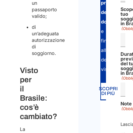
presentazion
un
Scop
passaporto
della
tuo
valido;
sogg
domanda
in Br
di
(Obbli
e
un’adeguata
autorizzazione
fino
di
all’otteniment
soggiorno.
Dura
previ
del
del t
sogg
Visto
visto.
in Br
per
(Obbli
il
SCOPRI
DI PIÙ
Brasile:
Note
cos’è
(Obbli
cambiato?
Lasci
La