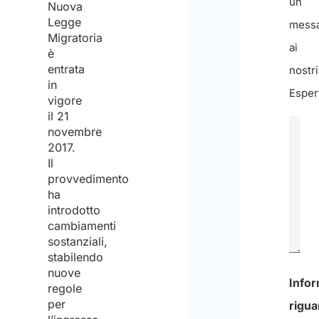
un
Nuova
Legge
mess
Migratoria
ai
è
entrata
nostri
in
Espert
vigore
il 21
novembre
2017.
Il
provvedimento
ha
introdotto
cambiamenti
sostanziali,
stabilendo
nuove
0
regole
per
di