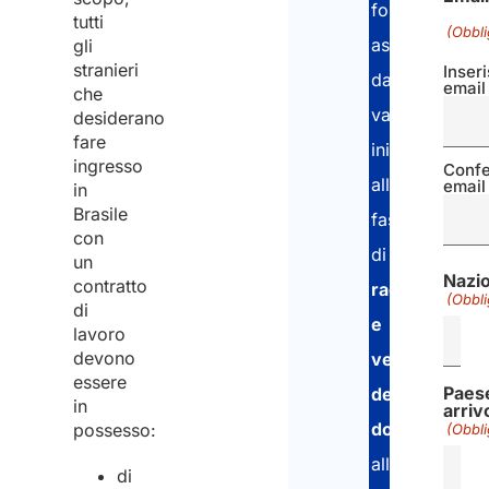
forniremo
tutti
(Obbli
assistenza
gli
stranieri
Inseri
dalla
email
che
valutazione
desiderano
fare
iniziale,
ingresso
Conf
alla
email
in
Brasile
fase
con
di
un
Nazio
contratto
raccolta
(Obbli
di
e
lavoro
devono
verifica
essere
Paese
dei
in
arriv
documenti
,
possesso:
(Obbli
alla
di