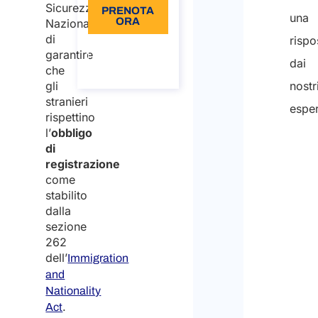
Sicurezza
PRENOTA
una
ORA
Nazionale
di
rispo
Informazioni
garantire
sulla
dai
chiamata
che
gli
nostr
stranieri
esper
rispettino
l’
obbligo
di
registrazione
come
stabilito
dalla
sezione
262
dell’
Immigration
and
Nationality
.
Act