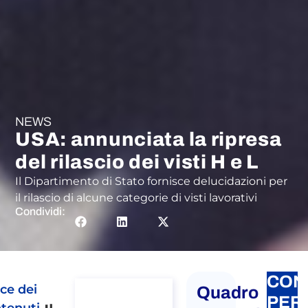
NEWS
USA: annunciata la ripresa
del rilascio dei visti H e L
Il Dipartimento di Stato fornisce delucidazioni per
il rilascio di alcune categorie di visti lavorativi
Condividi:
CON
ice dei
Quadro
Consulenza
PER
tenuti