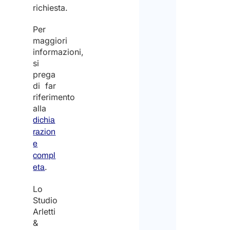
richiesta.
Per
maggiori
informazioni,
si
prega
di far
riferimento
alla
dichia
razion
e
compl
.
eta
Lo
Studio
Arletti
&