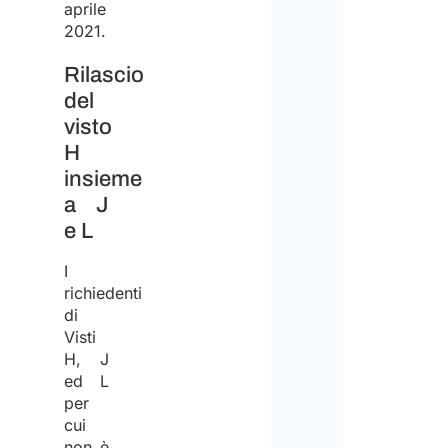
aprile
2021.
Rilascio
del
visto
H
insieme
a J
e L
I
richiedenti
di
Visti
H, J
ed L
per
cui
non è