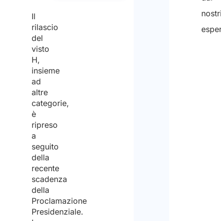
nostr
Il
rilascio
esper
del
visto
H,
insieme
ad
altre
categorie,
è
ripreso
a
seguito
della
recente
scadenza
della
Proclamazione
Presidenziale.