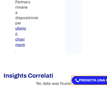
Partners
rimane
a
disposizione
per
ulterio
ri
chiari
menti
.
Insights Correlati
PRENOTA UNA 
No data was found
News Correlate