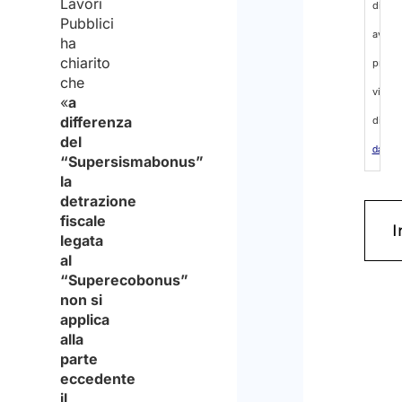
Lavori
di
Pubblici
aver
ha
chiarito
preso
che
vision
«
a
differenza
di
del
data
“Supersismabonus”
la
protec
detrazione
policy
fiscale
e
legata
al
accon
“Superecobonus”
al
non si
applica
tratt
alla
degli
parte
eccedente
stessi
il