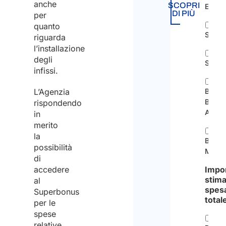
anche
SCOPRI
Ecobo
DI PIÙ
per
quanto
Super
riguarda
l’installazione
degli
Sisma
infissi.
L’Agenzia
Bonus
Barrie
rispondendo
Archit
in
merito
la
Bonus
possibilità
Mobili
di
accedere
Impo
stima
al
spes
Superbonus
total
per le
spese
relative