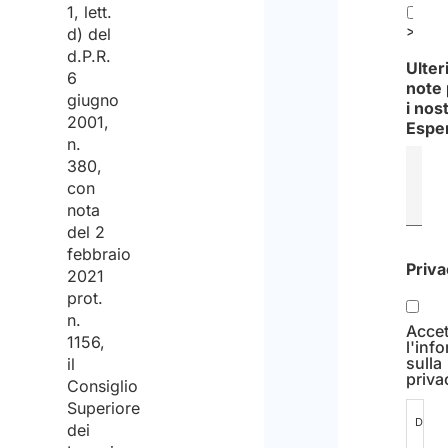
1, lett.
>100k
d) del
d.P.R.
Ulter
6
note 
giugno
i nost
2001,
Esper
n.
380,
con
nota
del 2
febbraio
Priva
2021
prot.
n.
Accet
1156,
l'inf
sulla
il
priva
Consiglio
Superiore
Dichia
dei