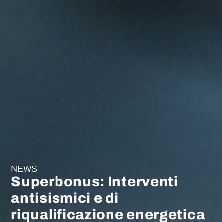
NEWS
Superbonus: Interventi
antisismici e di
riqualificazione energetica