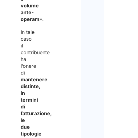
per
volume
ante-
la
operam
».
finalit
In tale
di
caso
riceve
il
il
contribuente
ha
preven
l’onere
di
mantenere
distinte,
in
termini
di
fatturazione,
le
due
tipologie