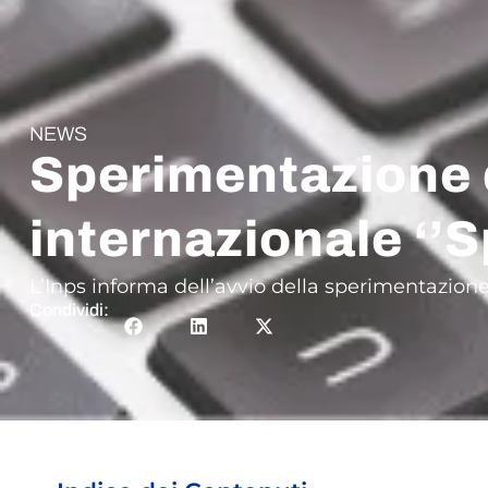
NEWS
Sperimentazione d
internazionale ‘’S
L’Inps informa dell’avvio della sperimentazione
Condividi: