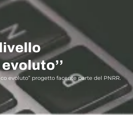
ivello
 evoluto’’
tico evoluto” progetto facente parte del PNRR.