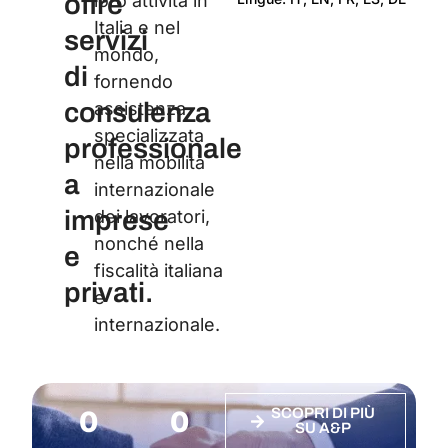
offre
loro attività in
Italia e nel
Cert
servizi
mondo,
di
fornendo
consulenza
assistenza
specializzata
professionale
nella mobilità
a
internazionale
imprese
dei lavoratori,
nonché nella
e
fiscalità italiana
privati.
e
internazionale.
0
0
SCOPRI DI PIÙ
SU A&P