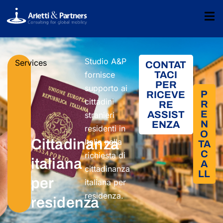
Studio A&P
Services
CONTAT
TACI
fornisce
PER
supporto ai
P
RICEVE
cittadini
R
RE
E
ASSIST
stranieri
N
ENZA
residenti in
O
Cittadinanza
Italia nella
TA
C
richiesta di
italiana
A
cittadinanza
LL
per
italiana per
residenza.
residenza