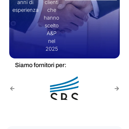
anni di
clienti
esperienza
che
hanno
scelto
A&P
nel
2025
Siamo fornitori per: