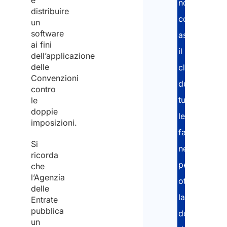
e
nostri
distribuire
consulenti
un
software
assistono
ai fini
il
dell’applicazione
delle
cliente
Convenzioni
durante
contro
tutte
le
doppie
le
imposizioni.
fasi
Si
necessarie
ricorda
per
che
l’Agenzia
ottenere
delle
la
Entrate
pubblica
documentaz
un