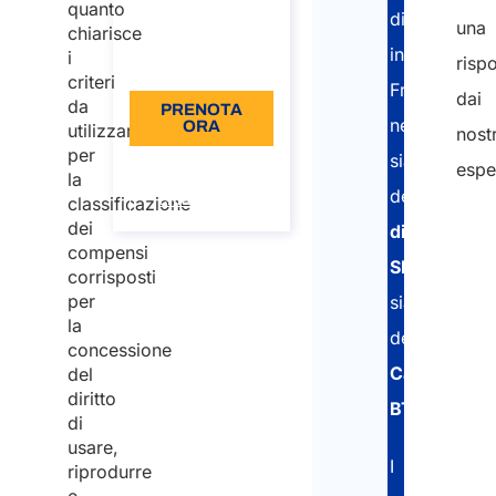
quanto
distaccati
una
€110
chiarisce
in
i
risp
Lingua: IT
criteri
Francia
dai
da
PRENOTA
nell’ottenim
ORA
utilizzare
nostr
per
sia
Informazioni
espe
la
sulla
della
chiamata
classificazione
dei
dichiarazio
compensi
SIPSI
corrisposti
per
sia
la
della
concessione
Carta
del
diritto
BTP
.
di
usare,
I
riprodurre