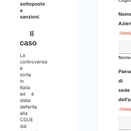
Cogn
g
sottoposto
a
i
Nom
sanzioni
.
d
Azie
i
Il
p
(Obbli
i
caso
ù
La
Nome
controversia
è
Paes
sorta
di
in
Italia
sede
ed è
dell’
stata
deferita
(Obbli
alla
CGUE
dal