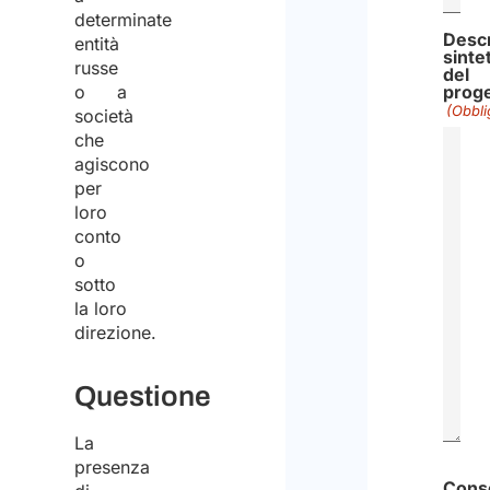
determinate
Descr
entità
sinte
russe
del
proge
o a
(Obbli
società
che
agiscono
per
loro
conto
o
sotto
la loro
direzione.
Questione
La
presenza
0