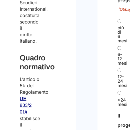
Scudieri
International,
(Obbli
costituita
secondo
più
il
di
diritto
6
italiano.
mesi
6-
Quadro
12
mesi
normativo
12-
L’articolo
24
5k del
mesi
Regolamento
UE
>24
mesi
833/2
014
Il
stabilisce
il
proge