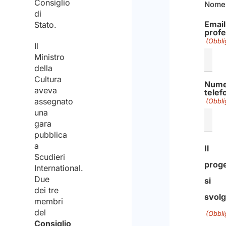
Consiglio
Nome
di
Email
Stato.
profe
(Obbli
Il
Ministro
della
Cultura
Nume
aveva
telef
assegnato
(Obbli
una
gara
pubblica
a
Il
Scudieri
proge
International.
Due
si
dei tre
svol
membri
del
(Obbli
Consiglio