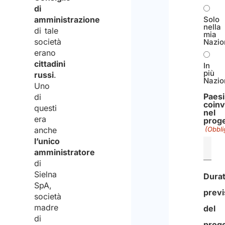
di
amministrazione
Solo
nella
di tale
mia
società
Nazio
erano
cittadini
In
più
russi
.
Nazio
Uno
Paesi
di
coinv
questi
nel
era
proge
anche
(Obbli
l’unico
amministratore
di
Sielna
Dura
SpA,
previ
società
madre
del
di
proge