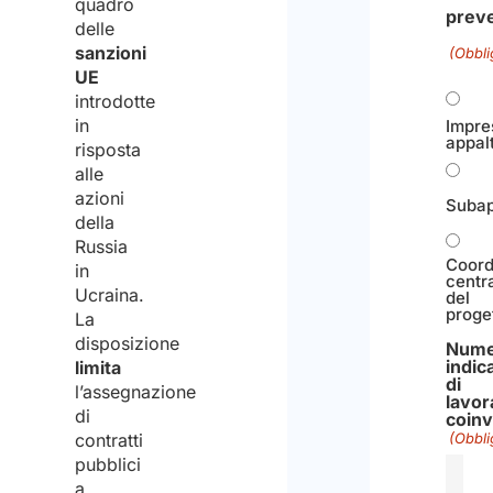
quadro
prev
delle
sanzioni
(Obbli
UE
introdotte
in
Impre
appalt
risposta
alle
azioni
Subap
della
Russia
Coord
in
centr
Ucraina.
del
proge
La
disposizione
Nume
indic
limita
di
l’assegnazione
lavor
di
coinv
(Obbli
contratti
pubblici
a