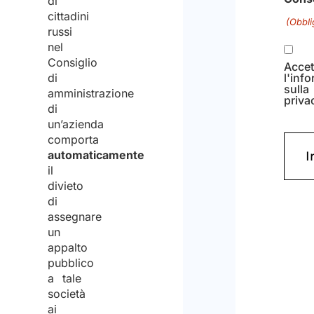
di
cittadini
di
russi
1000
nel
Consiglio
nume
di
mass
amministrazione
di
di
un’azienda
caratt
comporta
automaticamente
Cons
il
divieto
(Obbli
di
assegnare
un
Accet
l'inf
appalto
sulla
pubblico
priva
a tale
società
ai