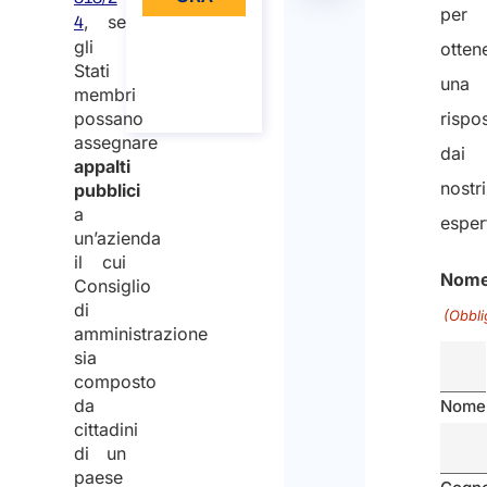
i
i
per
, se
4
u
ù
Informa
gli
otten
zioni
s
Stati
sulla
t
una
chiamat
membri
a
i
possano
rispo
z
assegnare
dai
i
appalti
nostri
pubblici
a
a
E
esper
un’azienda
u
il cui
r
Nom
Consiglio
o
di
(Obbli
p
amministrazione
e
sia
composto
a
da
Nome
Regolamento
883
5(1)
31/07/2014
U
L
cittadini
883/2014
(k)
E
e
di un
g
paese