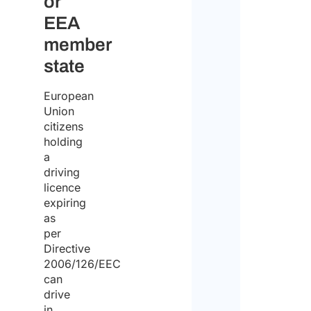
or
Dichi
EEA
di
member
aver
state
pres
European
visio
Union
dell’
i
citizens
holding
sul
a
tratt
driving
Disc
dei
licence
expiring
dati
Si
as
person
per
preg
Directive
ed
di
2006/126/EEC
acco
can
nota
drive
al
che
in