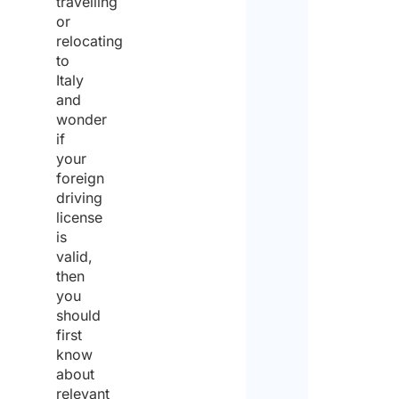
travelling
*
or
relocating
to
Italy
La p
and
stat
wonder
otte
if
conv
your
di u
foreign
pate
prec
driving
*
license
is
valid,
Sì
then
you
should
No
first
Cari
know
una 
about
della
relevant