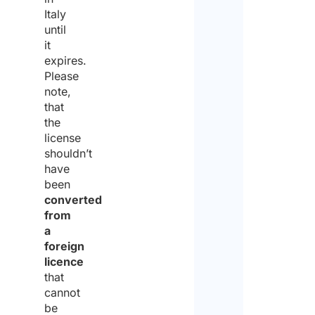
tratt
Italy
Stud
until
degli
Arlet
it
stess
&
expires.
Please
per
Part
note,
la
non
that
finali
the
è
license
di
un’a
shouldn’t
ricev
have
per
been
il
il
converted
preve
from
lavo
a
Perta
foreign
licence
non
that
forni
cannot
supp
be