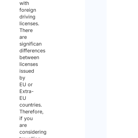
with
foreign
Inser
driving
licenses.
There
Conf
are
Sele
significan
il tuo
differences
stat
between
licenses
issued
Priva
by
EU or
Azie
Extra-
EU
In q
countries.
Paes
Therefore,
stat
otte
if you
la
are
pate
considering
este