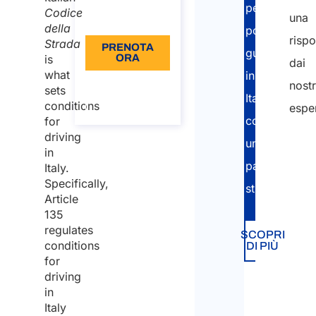
per
Codice
una
Lingua: IT
della
poter
rispo
Strada
PRENOTA
guidare
is
ORA
dai
what
in
Informazioni
nostr
sets
sulla
Italia
conditions
chiamata
esper
con
for
driving
una
in
Nom
patente
Italy.
Specifically,
straniera.
Article
Nom
135
regulates
SCOPRI
conditions
DI PIÙ
Cog
for
driving
Emai
in
Italy