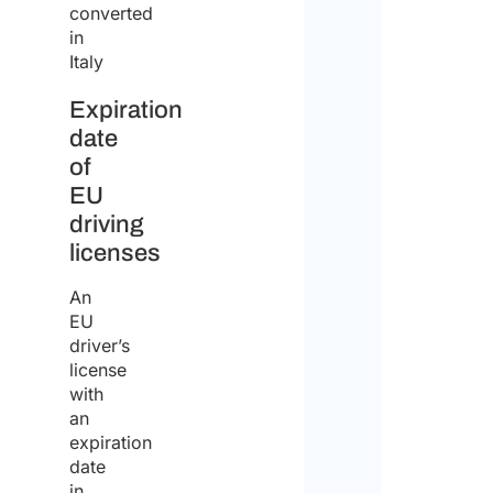
converted
nel
in
trov
Italy
lavo
Expiration
in
date
Italia
of
EU
driving
licenses
An
EU
driver’s
license
with
an
expiration
date
in