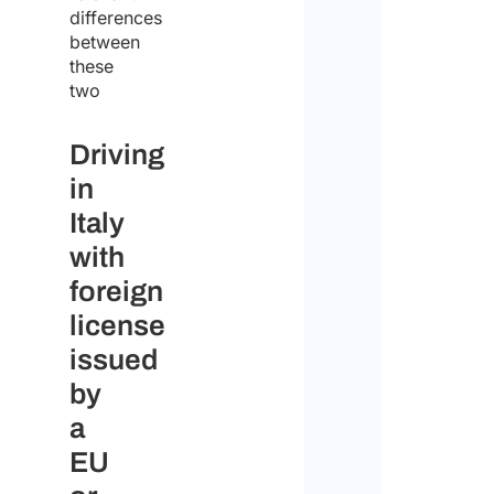
pate
differences
between
these
two
Dimen
max
Driving
del
in
file:
Italy
128
with
MB.
foreign
license
Priv
issued
by
Acce
l'inf
a
sulla
priva
EU