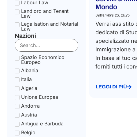
Labour Law
Mondo
Landlord and Tenant
Law
Settembre 23, 2025
Verrai assistito
Legalisation and Notarial
Law
dedicato di Stu
Nazioni
National Health Service
specializzato ne
Law
Immigrazione a l
State pension Law
Spazio Economico
In base al tuo c
Tax Law
Europeo
forniti tutti i con
Uncategorized
Albania
Tax Code Individuals
Italia
LEGGI DI PIÙ
Algeria
Unione Europea
Andorra
Austria
Antigua e Barbuda
Belgio