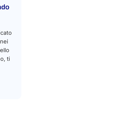
ndo
icato
 nei
ello
, ti