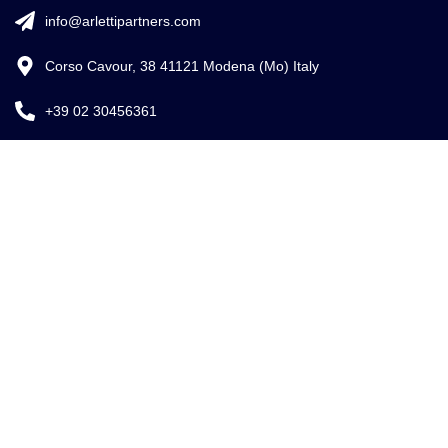
info@arlettipartners.com
Corso Cavour, 38 41121 Modena (Mo) Italy
+39 02 30456361
Credits:
ISO
EU LAW
ISO 9001
27001
EXPERT