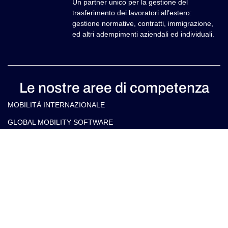
Un partner unico per la gestione del
trasferimento dei lavoratori all’estero:
gestione normative, contratti, immigrazione,
ed altri adempimenti aziendali ed individuali.
Le nostre aree di competenza
MOBILITÀ INTERNAZIONALE
GLOBAL MOBILITY SOFTWARE​
SERVIZI DI IMMIGRAZIONE & RELOCATION
ASSISTENZA FISCALE ALLE IMPRESE IN ITALIA E ALL’ESTERO
ASSISTENZA FISCALE PER PRIVATI IN ITALIA E ALL’ESTERO
Contatti
info@arlettipartners.com