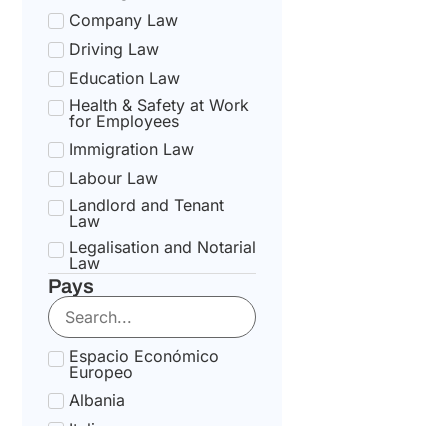
Company Law
Driving Law
Education Law
Health & Safety at Work
for Employees
Immigration Law
Labour Law
Landlord and Tenant
Law
Legalisation and Notarial
Law
Pays
National Health Service
Law
State pension Law
Espacio Económico
Tax Law
Europeo
Uncategorized
Albania
Tax Code Individuals
Italia