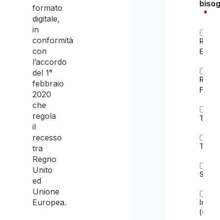
biso
formato
*
digitale,
in
conformità
Resid
con
Eletti
l’accordo
del 1°
Ricon
febbraio
Famil
2020
che
regola
Tiroci
il
recesso
Turist
tra
Regno
Unito
Studi
ed
Unione
Europea.
Invest
(Gold