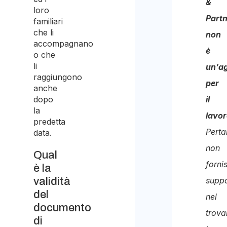
&
loro
per
Part
familiari
la
che li
non
accompagnano
finalit
è
o che
di
li
un’a
raggiungono
ricev
per
anche
il
dopo
il
la
preve
lavo
predetta
Perta
data.
non
Qual
forni
è la
validità
supp
del
nel
documento
trova
di