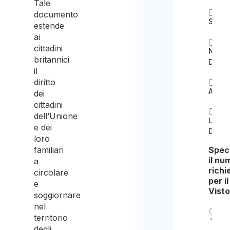
Tale
documento
Start
estende
ai
cittadini
Noma
britannici
Digita
il
diritto
Artist
dei
cittadini
dell’Unione
Lavor
e dei
Domes
loro
Spec
familiari
il nu
a
richi
circolare
per il
e
Vist
soggiornare
nel
territorio
1
degli