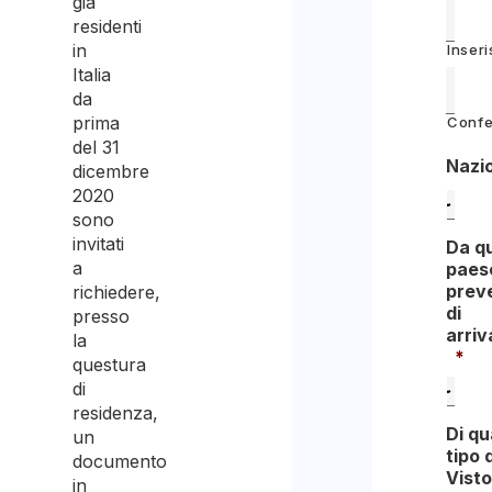
già
residenti
in
Inseri
Italia
da
prima
Confe
del 31
Nazio
dicembre
2020
sono
invitati
Da q
a
paes
prev
richiedere,
di
presso
arriv
la
*
questura
di
residenza,
Di qu
un
tipo 
documento
Visto
in