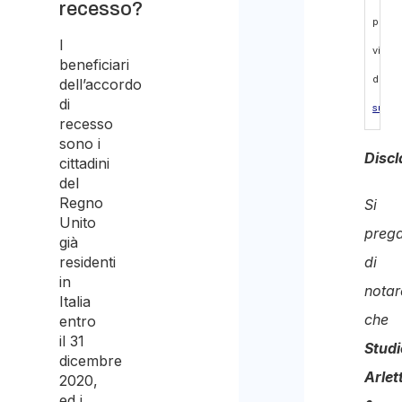
recesso?
pres
I
visio
beneficiari
dell’
i
dell’accordo
di
sul
recesso
tratt
sono i
Discl
cittadini
dei
del
dati
Regno
Si
Unito
perso
preg
già
ed
residenti
di
in
acco
notar
Italia
al
che
entro
tratt
il 31
Studi
dicembre
degli
Arlett
2020,
stess
ed i