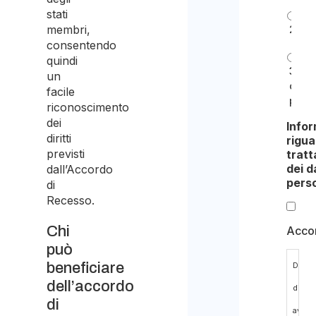
stati
membri,
2
consentendo
quindi
3
un
o
facile
più
riconoscimento
dei
Info
diritti
rigua
previsti
trat
dei d
dall’Accordo
perso
di
Recesso.
Chi
Acco
può
beneficiare
Dichi
dell’accordo
di
di
aver