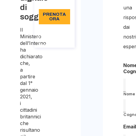
Lingua: IT
di
una
PRENOTA
soggiorno.
rispo
ORA
dai
Il
Informazioni
sulla
Ministero
nostr
chiamata
dell’Interno
esper
ha
dichiarato
che,
Nome
a
Cog
partire
dal 1°
gennaio
Nome
2021,
i
cittadini
Cogn
britannici
che
Emai
risultano