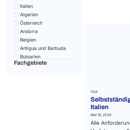
Italien
Algerien
Österreich
Andorra
Belgien
Antigua und Barbuda
Bulgarien
Fachgebiete
Argentinien
Kroatien
Armenien
Zypern
VISA
Aserbaidschan
Selbstständi
Italien
Tschechische Republik
Dänemark
Mai 16, 2024
Alle Anforderu
Australien