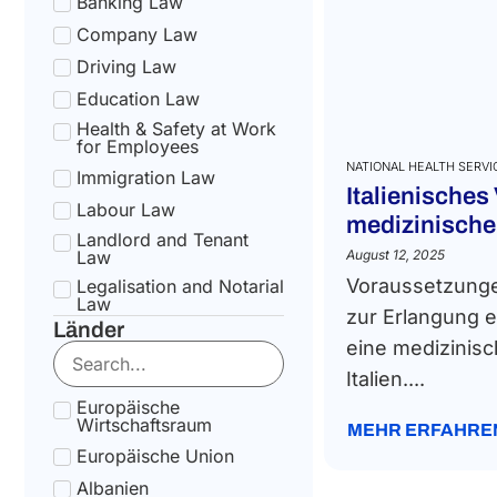
Banking Law
Company Law
Driving Law
Education Law
Health & Safety at Work
for Employees
NATIONAL HEALTH SERVI
Immigration Law
Italienisches
Labour Law
medizinisch
Landlord and Tenant
Law
August 12, 2025
Voraussetzunge
Legalisation and Notarial
Law
zur Erlangung e
Länder
National Health Service
eine medizinis
Law
Italien....
State pension Law
Europäische
Tax Law
Wirtschaftsraum
MEHR ERFAHRE
Uncategorized
Europäische Union
Tax Code Individuals
Albanien