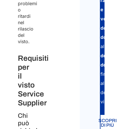
raccolta
problemi
e
o
ritardi
verifica
nel
Sei
dei
rilascio
un
del
documenti
,
visto.
dipe
alla
present
di
della
Requisiti
un’a
domanda
e
per
este
fino
il
opp
all’ottenimen
visto
un
del
Service
forn
Supplier
visto.
di
Chi
servi
SCOPRI
può
DI PIÙ
aut