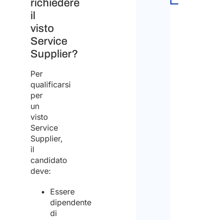
richiedere
con
il
sed
visto
Service
all’e
Supplier?
(Obbl
Per
qualificarsi
per
Sì
un
visto
No
Service
Supplier,
il
Hai
candidato
lavo
deve:
per
Essere
alm
dipendente
12
di