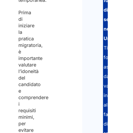
temporanea.
fornitura
(Obbl
di
Prima
di
servizi
Inser
emai
iniziare
nel Regno
la
Unito
.
pratica
migratoria,
Conf
Ti
emai
è
forniremo
importante
valutare
assistenza
l’idoneità
Nazi
dalla
del
(Obbl
candidato
valutazione
e
iniziale,
comprendere
i
alla
Nome
requisiti
spon
fase
nel 
minimi,
Unito
per
di
invit
evitare
(Obbl