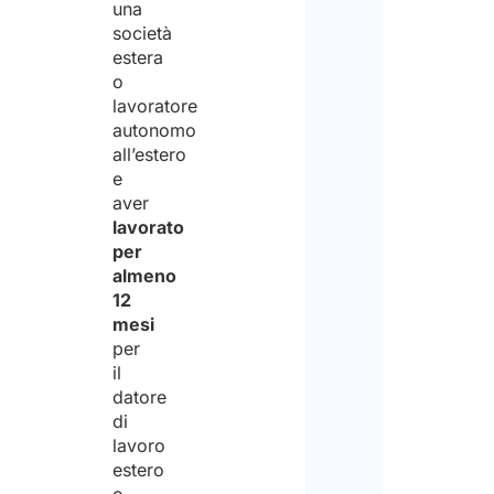
una
mes
società
per
estera
o
la
lavoratore
stes
autonomo
all’estero
azie
e
oppu
aver
lavorato
com
per
lavo
almeno
12
auto
mesi
nell
per
stes
il
datore
sett
di
(Obbl
lavoro
estero