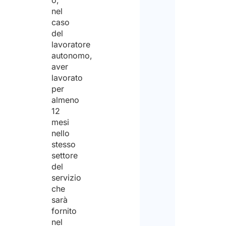
o,
nel
Sì
caso
del
lavoratore
No
autonomo,
Inser
aver
tua q
lavorato
prof
per
(Obbl
almeno
12
mesi
nello
Hai
stesso
famil
settore
del
a
servizio
cari
che
sarà
che
fornito
ti
nel