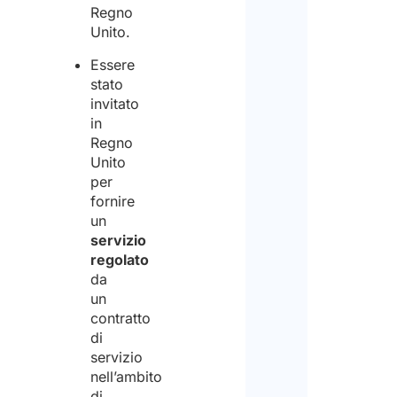
Regno
acc
Unito.
(Obbl
Essere
stato
invitato
Sì
in
Regno
Unito
No
per
Not
fornire
(Obbl
un
servizio
regolato
Lasci
da
un
un
contratto
mess
di
ai
servizio
nostr
nell’ambito
di