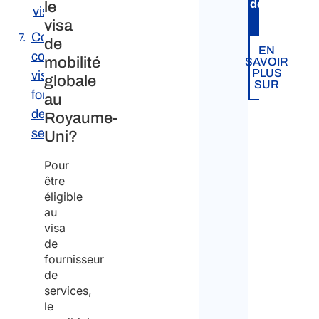
demande
.
le
visa?
visa
Combien
de
EN
coûte un
mobilité
SAVOIR
PLUS
visa de
globale
SUR
fournisseur
au
de
Royaume-
services?
Uni?
Pour
être
éligible
au
visa
de
fournisseur
de
services,
le