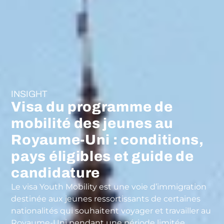
INSIGHT
Visa du programme de
mobilité des jeunes au
Royaume-Uni : conditions,
pays éligibles et guide de
candidature
Le visa Youth Mobility est une voie d’immigration
destinée aux jeunes ressortissants de certaines
nationalités qui souhaitent voyager et travailler au
Royaume-Uni pendant une période limitée.