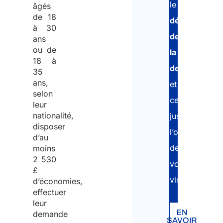
le
âgés
de 18
dépôt
à 30
de
ans
ou de
la
18 à
demande
,
35
ans,
et
selon
ce
leur
nationalité,
jusqu’à
disposer
l’obtention
d’au
de
moins
2 530
votre
£
visa.
d’économies,
effectuer
leur
EN
demande
SAVOIR