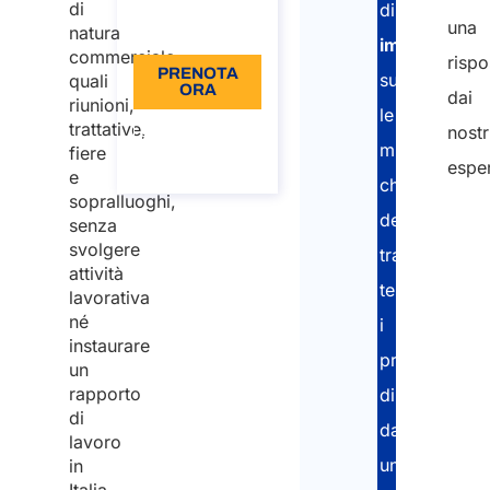
di
di
una
Lingua: IT
natura
immigrazion
commerciale,
rispo
PRENOTA
supportano
quali
ORA
dai
riunioni,
le
trattative,
Informazioni
nostr
sulla
multinazional
fiere
chiamata
esper
e
che
sopralluoghi,
devono
senza
svolgere
trasferire
attività
temporaneam
lavorativa
né
i
instaurare
propri
un
rapporto
dipendenti
di
da
lavoro
una
in