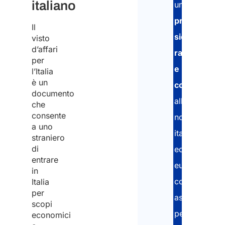
italiano
una
procedura
Il
sicura,
visto
d’affari
rapida
per
e
l’Italia
è un
conforme
documento
alle
che
consente
normative
a uno
italiane
straniero
di
ed
entrare
europee,
in
con
Italia
per
assistenza
scopi
personalizza
economici