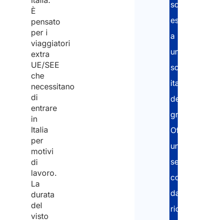
Italia.
società
È
estera
pensato
per i
a
viaggiatori
una
extra
UE/SEE
società
che
italiana
necessitano
di
del
entrare
gruppo.
in
Italia
Offriamo
per
un
motivi
servizio
di
lavoro.
completo:
La
dalla
durata
del
richiesta
visto