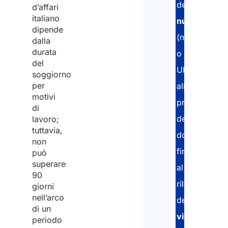
del
d’affari
italiano
nullaosta
dipende
(nazionale
dalla
durata
o
del
UE),
soggiorno
per
alla
motivi
preparazione
di
della
lavoro;
tuttavia,
documentazi
non
fino
può
superare
al
90
rilascio
giorni
nell’arco
del
di un
visto
periodo