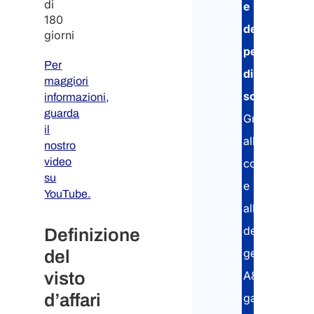
di
e
180
del
giorni
permesso
Per
di
maggiori
soggiorno
.
informazioni,
guarda
Grazie
il
all’esperienz
nostro
video
consolidata
su
e
YouTube.
all’uso
del
Definizione
gestionale
del
visto
A&P,
d’affari
garantiamo