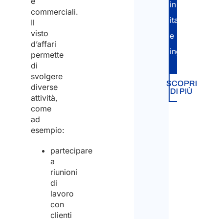
e
in
commerciali.
italiano
Il
visto
e
d’affari
inglese.
permette
di
svolgere
SCOPRI
diverse
DI PIÙ
attività,
come
ad
esempio:
partecipare
a
riunioni
di
lavoro
con
clienti