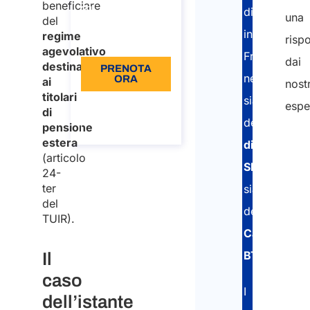
beneficiare
distaccati
una
€110
del
in
regime
risp
Lingua: IT
agevolativo
Francia
dai
destinato
PRENOTA
nell’ottenim
ORA
ai
nostr
titolari
sia
Informazioni
espe
di
sulla
della
chiamata
pensione
estera
dichiarazio
Nom
(articolo
Cog
SIPSI
24-
ter
sia
del
della
Nom
TUIR).
Carta
BTP
.
Il
Cog
caso
Emai
I
dell’istante