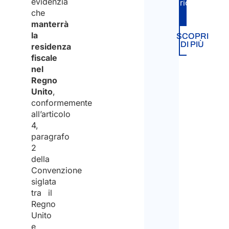
evidenzia
richiesta.
che
Carta
manterrà
Blu
la
SCOPRI
DI PIÙ
residenza
fiscale
Trasf
nel
intra-
Regno
socie
Unito
,
conformemente
Decr
all’articolo
Fluss
4,
paragrafo
2
Visto
della
per
Convenzione
Artist
siglata
tra il
Noma
Regno
Digita
Unito
-
e