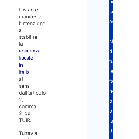
nostri
L’istante
consulenti
Inser
manifesta
assistono
l’intenzione
a
il
Conf
stabilire
cliente
la
Nazi
residenza
durante
fiscale
tutte
in
le
Da
Italia
qual
ai
fasi
nazi
sensi
arriv
necessarie
dall’articolo
*
2,
per
comma
ottenere
2 del
TUIR.
la
Scegl
tua
documentaz
Tuttavia,
opzi