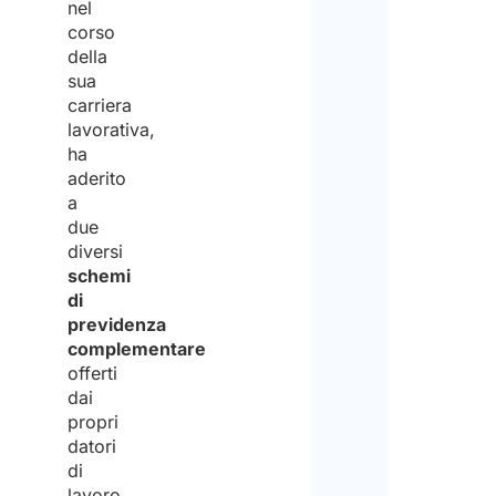
nel
Info
corso
relat
trat
della
dei d
sua
pers
carriera
lavorativa,
ha
Acc
aderito
a
due
Dich
diversi
di
schemi
di
aver
previdenza
letto
complementare
offerti
la
dai
infor
propri
datori
sulla
di
priva
lavoro