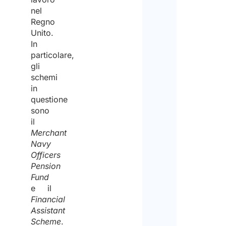
Disc
sul
nel
Regno
tratt
Si
Unito.
dei
In
preg
particolare,
dati
di
gli
perso
schemi
nota
in
e
che
questione
di
sono
Stud
il
acco
Arlet
Merchant
al
&
Navy
loro
Officers
Part
Pension
trat
non
Fund
ai
e il
è
Financial
fini
un’a
Assistant
della
Scheme
.
per