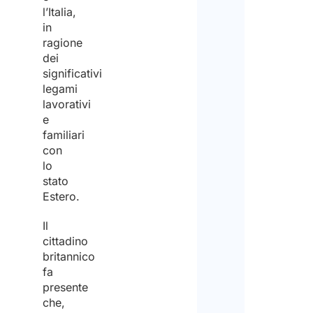
Lavo
l’Italia,
da
in
remo
ragione
dei
Spec
significativi
il
num
legami
di vi
lavorativi
cui h
e
biso
familiari
*
con
lo
stato
1
Estero.
Il
2
cittadino
britannico
3
fa
o
presente
più
che,