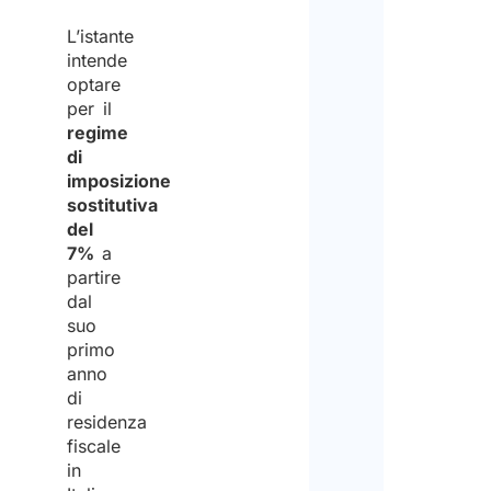
ricez
il
L’istante
del
intende
lavo
optare
preve
Pert
per il
regime
non
di
forn
imposizione
sostitutiva
supp
del
nel
7%
a
trov
partire
dal
lavo
suo
in
primo
anno
Italia
di
residenza
fiscale
in