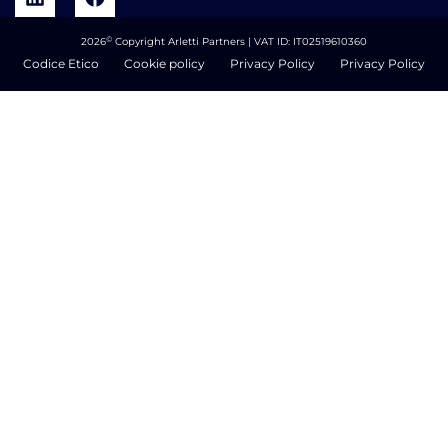
©
2026
Copyright Arletti Partners | VAT ID: IT02519610360
Codice Etico
Cookie policy
Privacy Policy
Privacy Policy