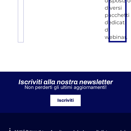
disposizi
diversi
pacchetti
dedicati
di
webinar.
Iscriviti alla nostra newsletter
Non perderti gli ultimi aggiornamenti!
Iscriviti