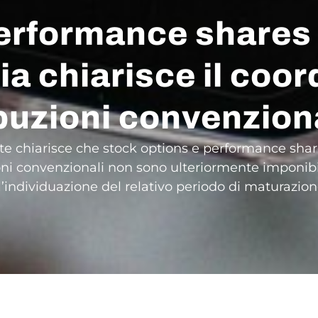
performance shares
zia chiarisce il coo
ibuzioni convenzion
trate chiarisce che stock options e performance sh
ioni convenzionali non sono ulteriormente imponibi
a l’individuazione del relativo periodo di maturazion