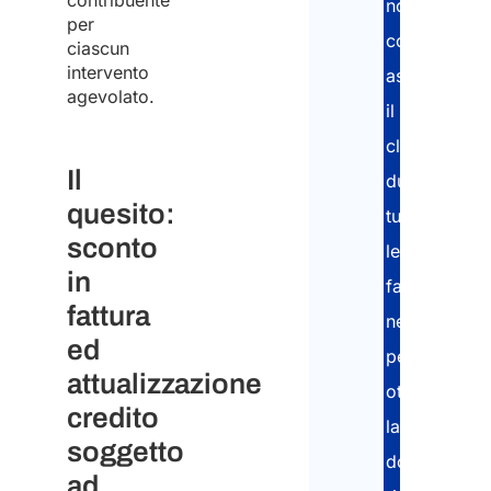
contribuente
nostri
per
consulenti
Inser
ciascun
intervento
assistono
agevolato.
il
Conf
cliente
Nazi
Il
durante
quesito:
tutte
sconto
le
Da
in
qual
fasi
nazi
fattura
arriv
necessarie
*
ed
per
attualizzazione
ottenere
credito
la
Scegl
soggetto
tua
documentaz
opzi
ad