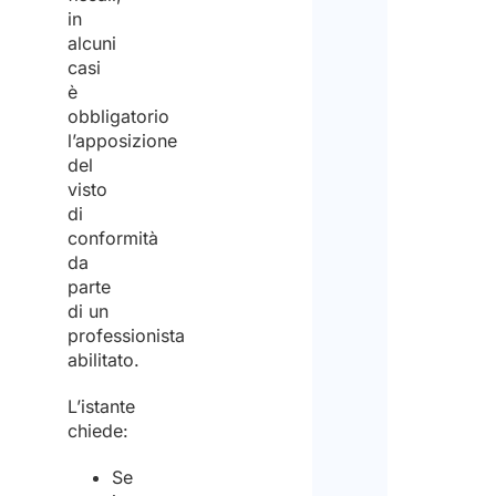
Lavo
in
da
alcuni
remo
casi
è
Spec
obbligatorio
il
num
l’apposizione
di vi
del
cui h
visto
biso
di
*
conformità
da
parte
1
di un
professionista
2
abilitato.
L’istante
3
chiede:
o
più
Se