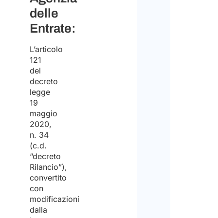
ricez
delle
il
del
Entrate:
lavo
preve
Pert
L’articolo
121
non
del
forn
decreto
supp
legge
19
nel
maggio
trov
2020,
n. 34
lavo
(c.d.
in
“decreto
Rilancio”),
Italia
convertito
con
modificazioni
dalla