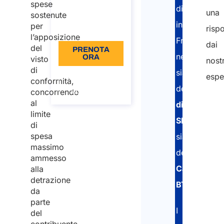
spese
distaccati
una
€110
sostenute
in
per
risp
Lingua: IT
l’apposizione
Francia
dai
del
PRENOTA
nell’ottenim
ORA
visto
nostr
di
sia
Informazioni
espe
conformità,
sulla
della
chiamata
concorrendo
al
dichiarazio
Nom
limite
Cog
SIPSI
di
spesa
sia
massimo
della
Nom
ammesso
Carta
alla
detrazione
BTP
.
Cog
da
parte
Emai
I
del