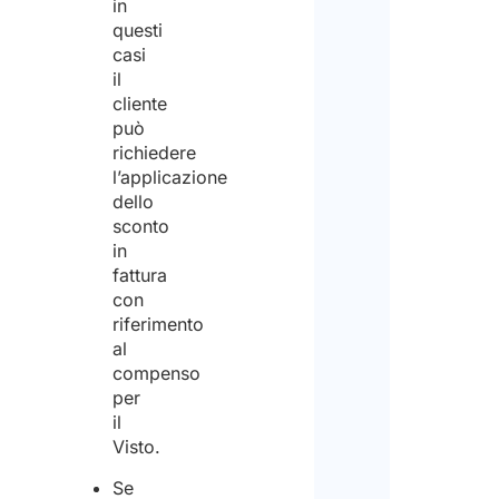
in
Info
questi
relat
casi
trat
dei d
il
pers
cliente
può
richiedere
Acc
l’applicazione
dello
sconto
Dich
in
di
fattura
con
aver
riferimento
letto
al
compenso
la
per
infor
il
Visto.
sulla
priva
Se