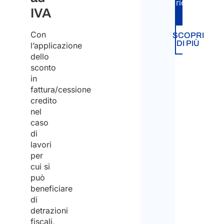
richiesta.
IVA
Carta
Blu
Con
SCOPRI
DI PIÙ
l’applicazione
dello
Trasf
sconto
intra-
in
socie
fattura/cessione
credito
Decr
nel
Fluss
caso
di
lavori
Visto
per
per
cui si
Artist
può
beneficiare
Noma
di
Digita
detrazioni
-
fiscali,