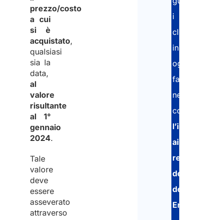
guidando
prezzo/costo
i
a cui
si è
clienti
acquistato
,
in
qualsiasi
sia la
ogni
data,
fase
al
valore
necessaria,
risultante
compresa
al 1°
l’iscrizione
gennaio
2024
.
ai
registri
Tale
valore
dell’Agenzia
deve
delle
essere
asseverato
Entrate
.
attraverso