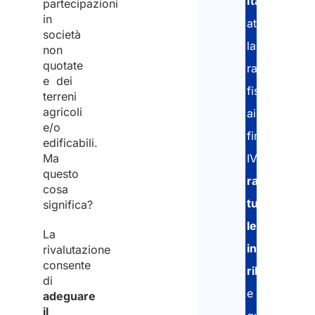
Italia
partecipazioni
in
attraverso
società
la
non
quotate
rappresenta
e dei
fiscale
terreni
agricoli
ai
e/o
fini
edificabili.
Ma
IVA,
questo
raccogliend
cosa
tutte
significa?
le
La
informazion
rivalutazione
consente
rilevanti
di
e
adeguare
il