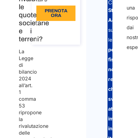
CORRELAT
le
una
Studio
PRENOTA
quote
ORA
risp
A&P
societarie
Informazioni
dai
supporta
e i
sulla
chiamata
nostr
terreni?
le
esper
persone
La
Legge
fisiche
di
non
bilancio
2024
residenti
all’art.
che
1
comma
svolgono
53
attività
ripropone
imponibili
la
rivalutazione
in
delle