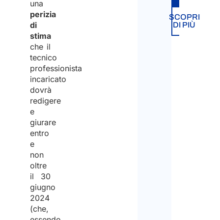
una
perizia
SCOPRI
di
DI PIÙ
stima
che il
tecnico
professionista
incaricato
dovrà
redigere
e
giurare
entro
e
non
oltre
il 30
giugno
2024
(che,
essendo