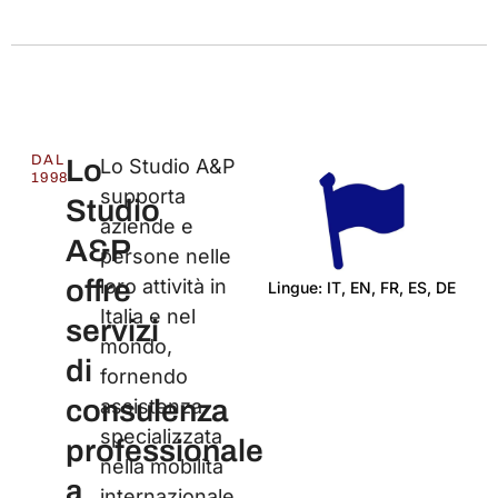
DAL
Lo
Lo Studio A&P
1998
supporta
Studio
aziende e
A&P
persone nelle
offre
loro attività in
Lingue: IT, EN, FR, ES, DE
Italia e nel
Ce
servizi
mondo,
di
fornendo
consulenza
assistenza
specializzata
professionale
nella mobilità
a
internazionale