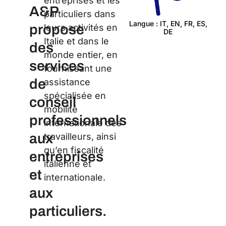
entreprises et les
A&P
particuliers dans
Langue : IT, EN, FR, ES,
propose
leurs activités en
DE
Ce
Italie et dans le
des
monde entier, en
services
fournissant une
de
assistance
spécialisée en
conseil
mobilité
professionnels
internationale des
aux
travailleurs, ainsi
qu’en fiscalité
entreprises
italienne et
et
internationale.
aux
particuliers.