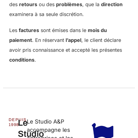
des
retours
ou des
problèmes
, que la
direction
examinera à sa seule discrétion.
Les
factures
sont émises dans le
mois du
paiement
. En réservant
l’appel
, le client déclare
avoir pris connaissance et accepté les présentes
conditions
.
DEPUIS
Le
Le Studio A&P
1998
accompagne les
Studio