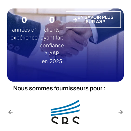
0
0
EN SAVOIR PLUS
SUR A&P
années d'
clients
expérience
ayant fait
confiance
à A&P
en 2025
Nous sommes fournisseurs pour :