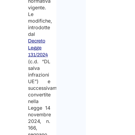
normativa
vigente.
Le
modifiche,
introdotte
dal
Decreto
Legge
131/2024
(c.d. “DL
salva
infrazioni
UE”) e
successivamente
convertite
nella
Legge 14
novembre
2024, n.
166,
segnano