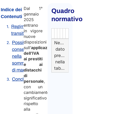
Dal 1°
Indice dei
Quadro
gennaio
Contenuti
normativo
2025
entrano
Regime
in vigore
transitorio
Autorità
Fonte
Numero
Articolo
Data
Link
nuove
disposizioni
Possibili
Nessun
sull’
applicazione
dato
conseguenze
dell’IVA
presente
nella
ai prestiti
nella
somministrazione
e ai
tabella
di manodopera
distacchi
di
Conclusione
personale
,
con un
cambiamento
significativo
rispetto
alla