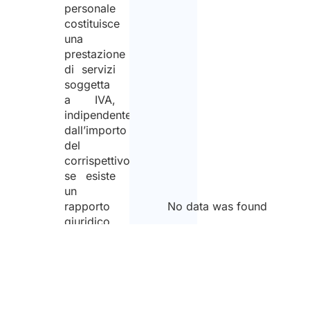
personale
costituisce
una
prestazione
di servizi
soggetta
a IVA,
indipendentemente
dall’importo
del
corrispettivo,
se esiste
un
rapporto
No data was found
giuridico
tra le
parti con
uno
scambio
di