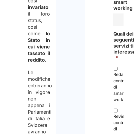
così
smart
invariato
working
il loro
status,
così
come
lo
Quali dei
seguent
Stato in
servizi ti
cui viene
interess
tassato il
*
reddito
.
Le
Redazion
modifiche
contratto
entreranno
di
in vigore
smart
non
working
appena i
Parlamenti
Revisione
di Italia e
contratto
Svizzera
di
avranno