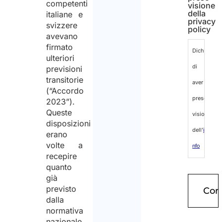
competenti
visione
della
italiane e
privacy
svizzere
policy
avevano
firmato
Dichiaro
ulteriori
di
previsioni
transitorie
aver
(“Accordo
preso
2023”).
Queste
visione
disposizioni
dell’
i
erano
volte a
nfo
recepire
rm
quanto
già
ati
previsto
va
dalla
normativa
sul
nazionale