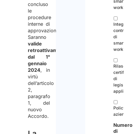
smart
concluso
working
le
procedure
interne di
Integrazi
approvazione.
contratto
Saranno
di
smart
valide
working
retroattivamente,
dal 1°
gennaio
Rilascio
2024
, in
certificato
virtù
di
dell’articolo
legislazio
2,
applicabi
paragrafo
1, del
Policy
nuovo
aziendal
Accordo.
Numero
di
La