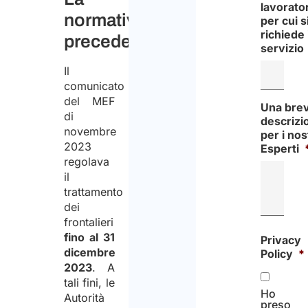
lavorator
normativa
per cui s
richiede 
precedente
servizio
Il
comunicato
del MEF
Una bre
di
descrizi
novembre
per i nos
2023
Esperti
regolava
il
trattamento
dei
frontalieri
fino al 31
Privacy
dicembre
Policy
*
2023
. A
tali fini, le
Ho
Autorità
preso