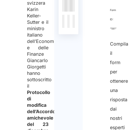
svizzera
Karin
Nessun
Form
Keller-
dato
ID:
Sutter e il
presente
ministro
“191”
nella
italiano
tabella
dell’Economia
Compila
e delle
il
Finanze
Giancarlo
form
Giorgetti
per
hanno
sottoscritto
ottenere
il
una
Protocollo
di
risposta
modifica
dai
dell’Accordo
amichevole
nostri
del 23
esperti