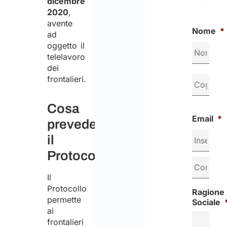
dicembre
2020
,
avente
Nome
*
ad
oggetto il
telelavoro
dei
frontalieri.
Cosa
Email
*
prevede
il
Protocollo
Il
Protocollo
Ragione
permette
Sociale
ai
frontalieri