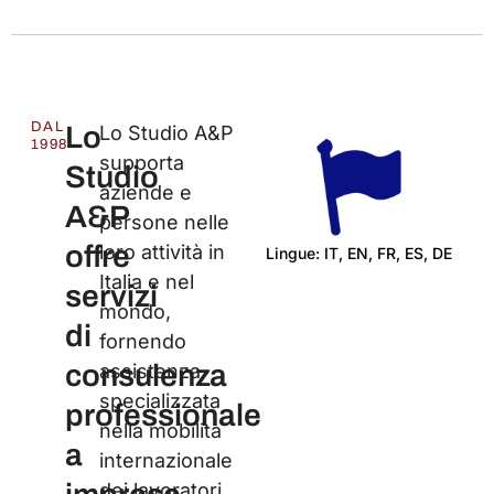
DAL
Lo
Lo Studio A&P
1998
supporta
Studio
aziende e
A&P
persone nelle
offre
loro attività in
Lingue: IT, EN, FR, ES, DE
Italia e nel
Ce
servizi
mondo,
di
fornendo
consulenza
assistenza
specializzata
professionale
nella mobilità
a
internazionale
dei lavoratori,