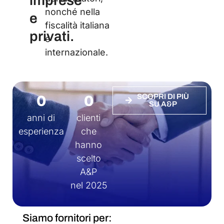
imprese
nonché nella
e
fiscalità italiana
privati.
e
internazionale.
0
0
SCOPRI DI PIÙ
SU A&P
anni di
clienti
esperienza
che
hanno
scelto
A&P
nel 2025
Siamo fornitori per: