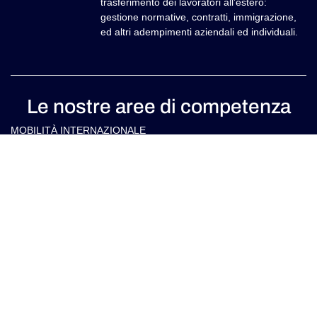
trasferimento dei lavoratori all’estero:
gestione normative, contratti, immigrazione,
ed altri adempimenti aziendali ed individuali.
Le nostre aree di competenza
MOBILITÀ INTERNAZIONALE
GLOBAL MOBILITY SOFTWARE​
SERVIZI DI IMMIGRAZIONE & RELOCATION
ASSISTENZA FISCALE ALLE IMPRESE IN ITALIA E ALL’ESTERO
ASSISTENZA FISCALE PER PRIVATI IN ITALIA E ALL’ESTERO
Contatti
info@arlettipartners.com