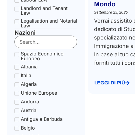
Mondo
Landlord and Tenant
Law
Settembre 23, 2025
Verrai assistito
Legalisation and Notarial
Law
dedicato di Stu
Nazioni
National Health Service
specializzato ne
Law
Immigrazione a l
State pension Law
Spazio Economico
In base al tuo c
Tax Law
Europeo
forniti tutti i con
Uncategorized
Albania
Tax Code Individuals
Italia
LEGGI DI PIÙ
Algeria
Unione Europea
Andorra
Austria
Antigua e Barbuda
Belgio