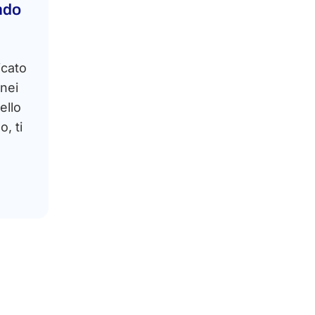
ndo
icato
 nei
ello
, ti