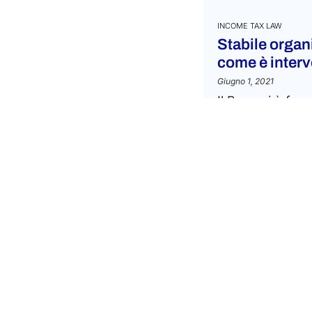
Repubblica Ceca
INCOME TAX LAW
Azerbaigian
Stabile organ
Danimarca
come è inter
Bahamas
Giugno 1, 2021
Estonia
Il Beps si è foca
Bahrein
sull’elusione del
Finlandia
15), l’esenzione
Bangladesh
attività e l’anti
Francia
rule...
Barbados
LEGGI DI PIÙ
Germania
Belize
Grecia
Bielorussia
Ungheria