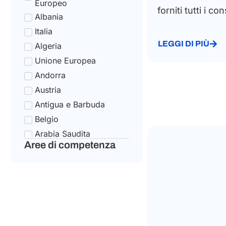
Europeo
forniti tutti i con
Uncategorized
Albania
Tax Code Individuals
Italia
LEGGI DI PIÙ
Algeria
Unione Europea
Andorra
Austria
Antigua e Barbuda
Belgio
Arabia Saudita
Aree di competenza
Bulgaria
Argentina
Croazia
Armenia
Cipro
Australia