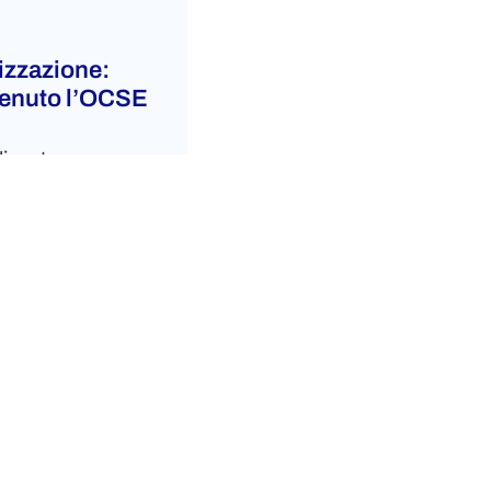
izzazione:
venuto l’OCSE
lizzato
lo status (artt.12-
 per specifiche
-fragmentation